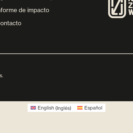
nforme de impacto
ontacto
s.
English
(
Inglés
)
Español