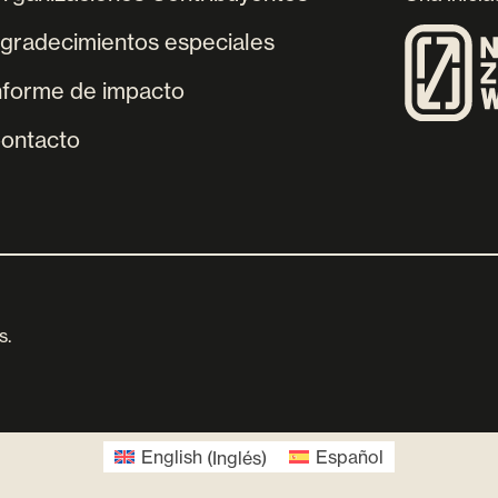
gradecimientos especiales
nforme de impacto
ontacto
s.
English
(
Inglés
)
Español