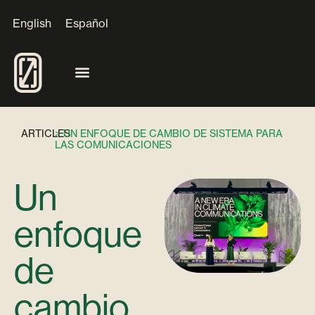
English
Español
ARTICLES
> UN ENFOQUE DE CAMBIO DE SISTEMA PARA
LAS COMUNICACIONES
Un
enfoque
de
cambio