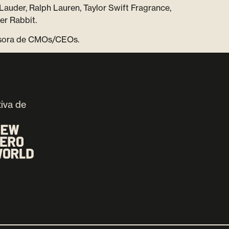
e Lauder, Ralph Lauren, Taylor Swift Fragrance,
r Rabbit.
sesora de CMOs/CEOs.
tiva de