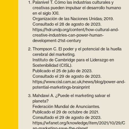
público, yendo más allá de la simple
Palanivel T. Cómo las industrias culturales y
creativas pueden impulsar el desarrollo humano
descarbonización de sus propias operaciones.
en el siglo XXI.
Organización de las Naciones Unidas; 2019.
Consultado el 28 de agosto de 2023.
https://hdr.undp.org/content/how-cultural-and-
creative-industries-can-power-human-
development-21st-century
Thompson C. El poder y el potencial de la huella
cerebral del marketing.
Instituto de Cambridge para el Liderazgo en
Sostenibilidad (CISL).
Publicado el 25 de julio de 2023.
Consultado el 29 de agosto de 2023.
https://www.cisl.cam.ac.uk/news/blog/power-and-
potential-marketings-brainprint
Mahdawi A. ¿Puede el marketing salvar el
planeta?
Federación Mundial de Anunciantes.
Publicado el 29 de octubre de 2021.
Consultado el 29 de agosto de 2023.
https://wfanet.org/knowledge/item/2021/10/29/C
an-marketing-save-the-planet