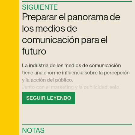
SIGUIENTE
Preparar el panorama de
los medios de
comunicación para el
futuro
La industria de los medios de comunicación
tiene una enorme influencia sobre la percepción
y la acción del público.
Junto con el marketing y la publicidad, solo
impulsa las elecciones de los consumidores, sino
SEGUIR LEYENDO
que también da forma a nuestra comprensión de
los principales problemas mundiales, incluido el
cambio climático.
Es crucial que esta industria reconozca su
NOTAS
influencia, o huella cerebral, en la mentalidad del