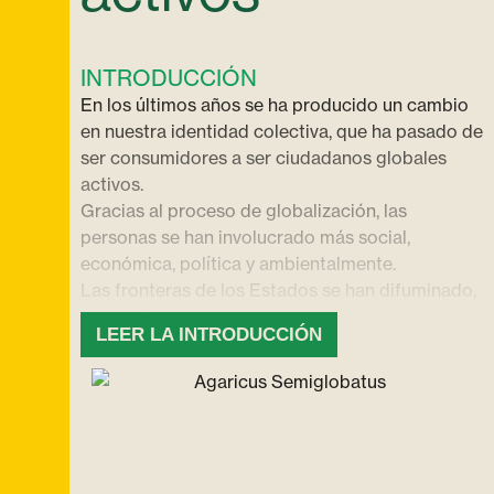
INTRODUCCIÓN
En los últimos años se ha producido un cambio
en nuestra identidad colectiva, que ha pasado de
ser consumidores a ser ciudadanos globales
activos.
Gracias al proceso de globalización, las
personas se han involucrado más social,
económica, política y ambientalmente.
Las fronteras de los Estados se han difuminado,
y la facilidad de viajar y el acceso a Internet han
LEER LA INTRODUCCIÓN
permitido a las personas trascender su identidad
nacional y abrazar el concepto de ciudadanía
global.
El informe Life Trends de Accenture predice que
en los últimos años, más personas han recurrido
a la protesta como una forma de alzar la voz